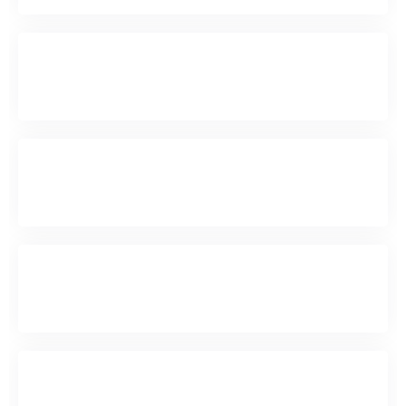
Arashiyama
Arashiyama
Arashiyama
Gion