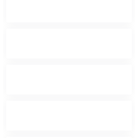
Templo Kyoto
Ayashiyama
Geisha
Geisha