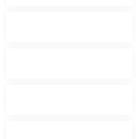
Kyoto
Kyoto
Kyoto