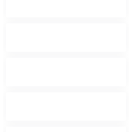
Kyoto
Kyoto
Kyoto
Kyoto