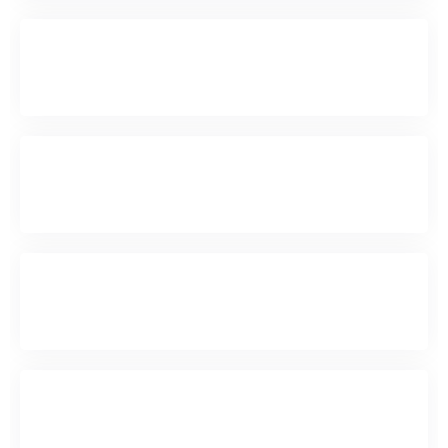
Kyoto
Kyoto
Kyoto
Kyoto