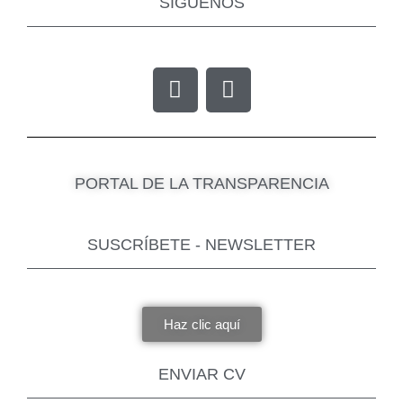
SÍGUENOS
F
I
a
n
c
s
e
t
b
a
PORTAL DE LA TRANSPARENCIA
o
g
o
r
k
a
SUSCRÍBETE - NEWSLETTER
m
Haz clic aquí
ENVIAR CV