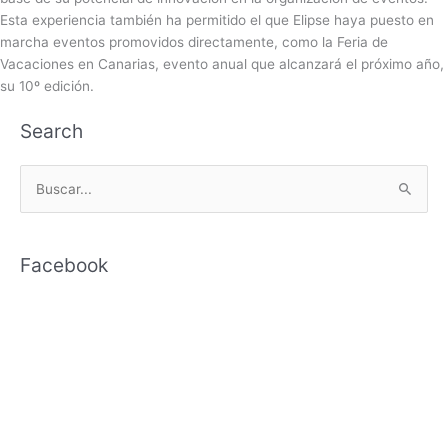
Esta experiencia también ha permitido el que Elipse haya puesto en
marcha eventos promovidos directamente, como la Feria de
Vacaciones en Canarias, evento anual que alcanzará el próximo año,
su 10º edición.
Search
B
u
s
Facebook
c
a
r
p
o
r
: