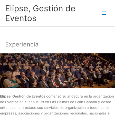
Ir
Men
Elipse, Gestión de
al
contenido
princ
Eventos
Experiencia
Elipse, Gestión de Eventos
comenzó su andadura en la organización
de Eventos en el año 1998 en Las Palmas de Gran Canaria y desde
entonces ha prestado sus servicios de organización a todo tipo de
empresas, asociaciones y organizaciones regionales, nacionales e