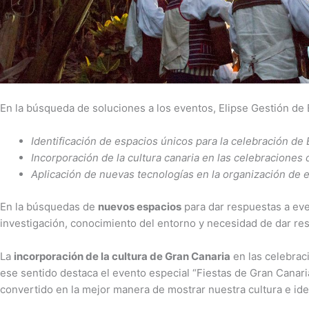
En la búsqueda de soluciones a los eventos, Elipse Gestión d
Identificación de espacios únicos para la celebración de
Incorporación de la cultura canaria en las celebraciones
Aplicación de nuevas tecnologías en la organización de 
En la búsquedas de
nuevos espacios
para dar respuestas a eve
investigación, conocimiento del entorno y necesidad de dar res
La
incorporación de la cultura de Gran Canaria
en las celebrac
ese sentido destaca el evento especial “Fiestas de Gran Canari
convertido en la mejor manera de mostrar nuestra cultura e ide