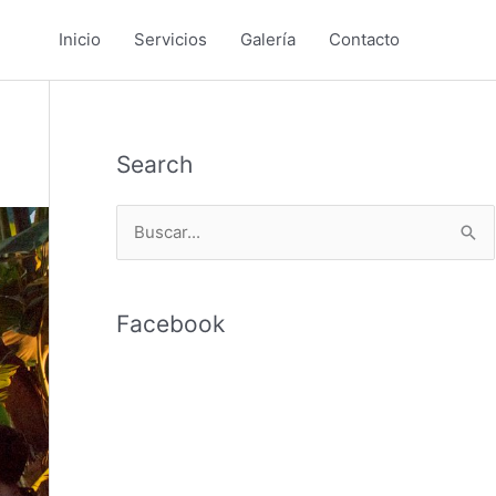
Inicio
Servicios
Galería
Contacto
Search
B
u
s
Facebook
c
a
r
p
o