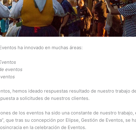
e Eventos ha innovado en muchas áreas:
 Eventos
 de eventos
eventos
ntos, hemos ideado respuestas resultado de nuestro trabajo d
puesta a solicitudes de nuestros clientes.
iones de los eventos ha sido una constante de nuestro trabajo,
a”, que tras su concepción por Elipse, Gestión de Eventos, se h
osincracia en la celebración de Eventos.