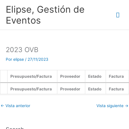
Ir
Me
Elipse, Gestión de
al
contenido
prin
Eventos
2023 OVB
Por
elipse
/
27/11/2023
Presupuesto/Factura
Proveedor
Estado
Factura
Presupuesto/Factura
Proveedor
Estado
Factura
←
Vista anterior
Vista siguiente
→