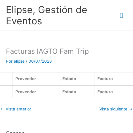
Ir
Me
Elipse, Gestión de
al
contenido
prin
Eventos
Facturas IAGTO Fam Trip
Por
elipse
/
06/07/2023
Proveedor
Estado
Factura
Proveedor
Estado
Factura
←
Vista anterior
Vista siguiente
→