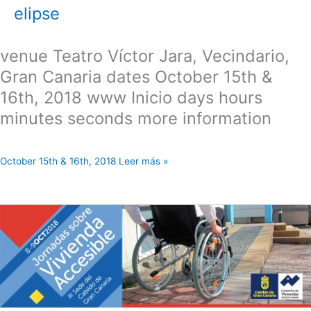
elipse
venue Teatro Víctor Jara, Vecindario,
Gran Canaria dates October 15th &
16th, 2018 www Inicio days hours
minutes seconds more information
October 15th & 16th, 2018 Leer más »
Jornada
sobre
Vivienda
accesible