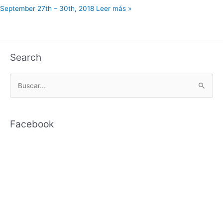
September 27th – 30th, 2018 Leer más »
Search
B
u
s
Facebook
c
a
r
p
o
r
: