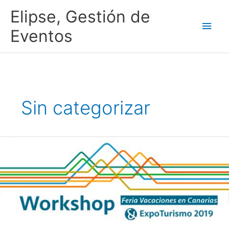
Ir
Men
Elipse, Gestión de
al
contenido
princ
Eventos
Sin categorizar
Feria
Vacaciones
en
Canarias
2019
–