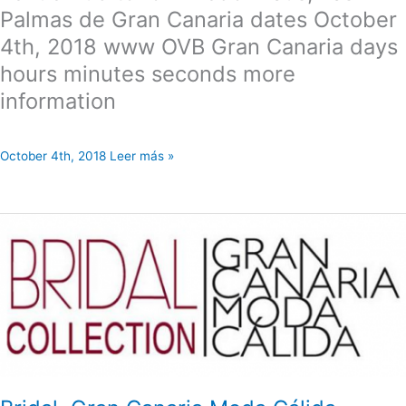
Palmas de Gran Canaria dates October
4th, 2018 www OVB Gran Canaria days
hours minutes seconds more
information
October 4th, 2018 Leer más »
Bridal,
Gran
Canaria
Moda
Cálida